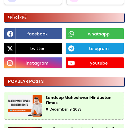
फॉलो करें
facebook
whatsapp
twitter
telegram
instagram
youtube
POPULAR POSTS
Sandeep Maheshwari Hindustan
Times
December 19, 2023