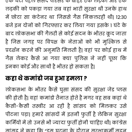
एक घंटा पहले संसद परिसर के बाहर एक लड़का और एक
लड़की को पकड़ा गया तब वहां भारी सुरक्षा थी उनके हाथ
में छोटा सा कंटेनर था जिससे गैस निकलरही थी| 12:30
बजे इन दोनों को गिरफ्तार कर लिया गया इसके 1 घंटे के
बाद लोकसभा की गैलरी से कोई सदन के भीतर कूद जाता
है जिस जगह पर विपक्ष के नेताओं को भी मुश्किल से
प्रदर्शन करने की अनुमति मिलती है| वहां पर कोई हाथ में
गैस लेकर कैसे आ गया क्या पुलिस ने नहीं पूछा कि
इनका कोई और साथी है भीतर हो सकता है|
कहा थे कमांडो जब हुआ हमला ?
लोकसभा के भीतर कैसे घुसा संसद की सुरक्षा जेड प्लस
की होती है| वहां कमांडो तैनात होते हैं मगर वह सब कहां थे
कैसी-कैसी तस्वीर आ रही है सांसद को मिलकर उसे
पीटना पड़ा| हमारे सांसदों में इतनी फुर्ती है लेकिन सुरक्षा
कर्मियों में तो उनसे भी ज्यादा फुर्ती होनी चाहिए थी| कांग्रेस
सांसद ने कहा कि “इस घटना के दौरान सुरक्षाकर्मी सदन