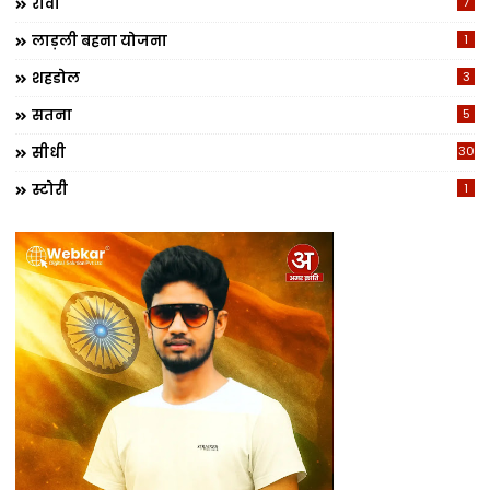
रीवा
7
लाड़ली बहना योजना
1
शहडोल
3
सतना
5
सीधी
30
स्टोरी
1