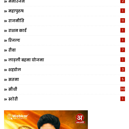
मनोरंजन
2
महापुरुष
1
राजनीति
11
राशन कार्ड
1
रिजल्ट
1
रीवा
7
लाड़ली बहना योजना
1
शहडोल
3
सतना
5
सीधी
30
स्टोरी
1