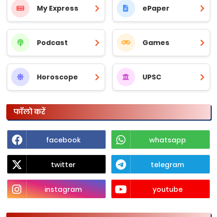
My Express
ePaper
Podcast
Games
Horoscope
UPSC
फॉलो करें
facebook
whatsapp
twitter
telegram
instagram
youtube