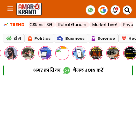
ries
TREND
CSK vs LSG
Rahul Gandhi
Market Live!
Priyanka Cho
होम
Politics
Business
Science
Hea
अमर क्रांति का
चैनल
JOIN
करें