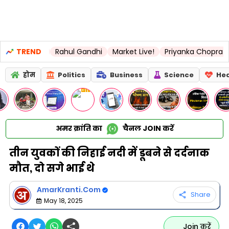
vs LSG
TREND
Rahul Gandhi
Market Live!
Priyanka Chopra
Unite
होम
Politics
Business
Science
Hea
अमर क्रांति का
चैनल
JOIN
करें
तीन युवकों की निहाई नदी में डूबने से दर्दनाक
मौत, दो सगे भाई थे
AmarKranti.Com
Share
May 18, 2025
Join करें