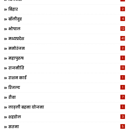
बिहार
2
बॉलीवुड
4
भोपाल
12
मध्यप्रदेश
41
मनोरंजन
2
महापुरुष
1
राजनीति
11
राशन कार्ड
1
रिजल्ट
1
रीवा
7
लाड़ली बहना योजना
1
शहडोल
3
सतना
5