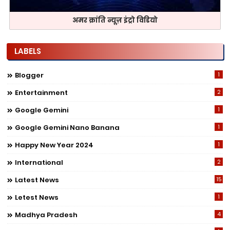
अमर क्रांति न्यूज़ इंट्रो विडियो
LABELS
Blogger
1
Entertainment
2
Google Gemini
1
Google Gemini Nano Banana
1
Happy New Year 2024
1
International
2
Latest News
15
Letest News
1
Madhya Pradesh
4