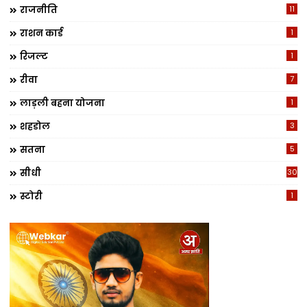
राजनीति
11
राशन कार्ड
1
रिजल्ट
1
रीवा
7
लाड़ली बहना योजना
1
शहडोल
3
सतना
5
सीधी
30
स्टोरी
1