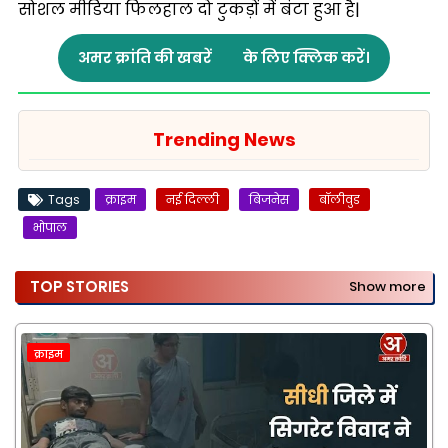
सोशल मीडिया फिलहाल दो टुकड़ों में बंटा हुआ है|
अमर क्रांति की खबरें
के लिए क्लिक करें।
Trending News
Tags
क्राइम
नई दिल्ली
बिजनेस
बॉलीवुड
भोपाल
TOP STORIES
Show more
क्राइम