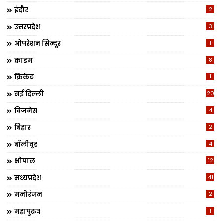
इंदौर
2
उत्तरप्रदेश
3
ओपरेशन सिन्दूर
1
क्राइम
8
क्रिकेट
1
नई दिल्ली
20
बिजनेस
4
बिहार
2
बॉलीवुड
4
भोपाल
12
मध्यप्रदेश
41
मनोरंजन
2
महापुरुष
1